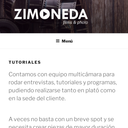
Saltar
al
contenido
ZIMONEDA
productora audiovisual en Madrid – publicidad corporativos
Menú
TUTORIALES
Contamos con equipo multicámara para
rodar entrevistas, tutoriales y programas,
pudiendo realizarse tanto en plató como
en la sede del cliente.
A veces no basta con un breve spot y se
necesita crear piezas de mayor duración